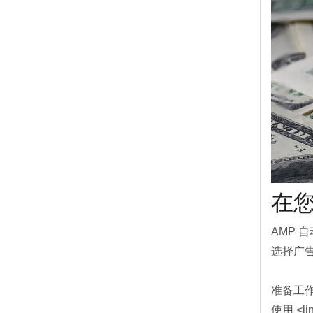
在您
AMP 
选择广
准备工
使用 <