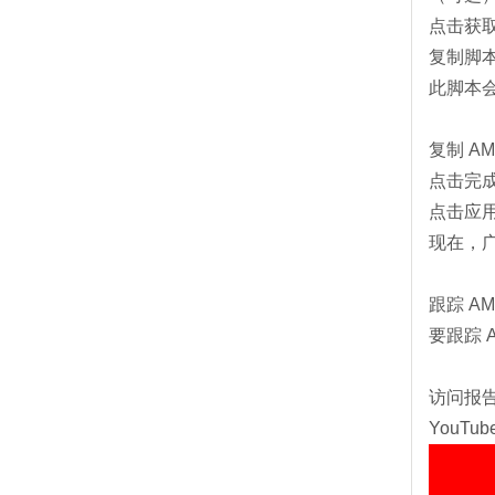
点击获取
复制脚本
此脚本会加
复制 A
点击完
点击应
现在，广
跟踪 A
要跟踪 
访问报
YouT