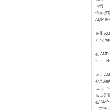
示例
假设您有一
AMP 网
在非 AMP
<link re
在 AMP 
<link re
设置 A
登录您的 
点击广
点击是否
在“AM
（可选）